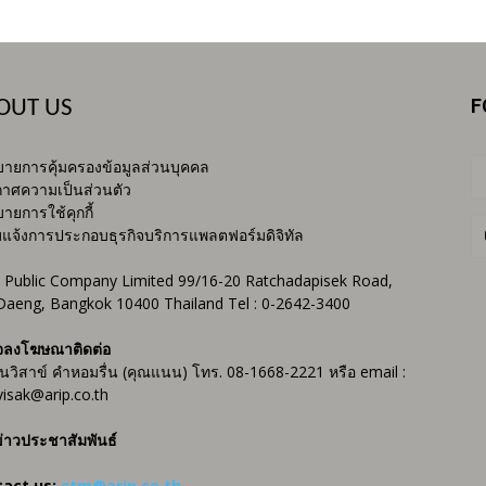
F
OUT US
ายการคุ้มครองข้อมูลส่วนบุคคล
าศความเป็นส่วนตัว
ายการใช้คุกกี้
บแจ้งการประกอบธุรกิจบริการแพลตฟอร์มดิจิทัล
 Public Company Limited 99/16-20 Ratchadapisek Road,
Daeng, Bangkok 10400 Thailand Tel : 0-2642-3400
จลงโฆษณาติดต่อ
ันวิสาข์ คำหอมรื่น (คุณแนน) โทร. 08-1668-2221 หรือ email :
isak@arip.co.th
่าวประชาสัมพันธ์
tact us:
ctm@arip.co.th