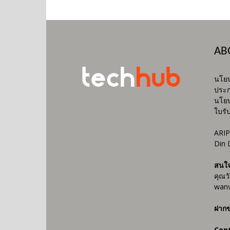
AB
นโยบ
ประก
นโยบ
ใบรั
ARIP
Din 
สนใ
คุณว
wanv
ฝากข
Con