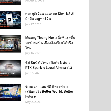
August 3, 2026
สมรภูมิเดือด ถอดรหัส Kimi K3 AI
ม้ามืด สัญชาติจีน
July 27, 2026
Muang Thong Next เน็ตที่แรงขึ้น
จะช่วยสร้างเมืองอัจฉริยะได้จริง
ไหม
July 16, 2026
ชิป SoC ตัวใหม่ เปิดตัว Nvidia
RTX Spark ชู Local AI พกพาได้
June 5, 2026
ข้ามเวลาแบบ 4D นิทรรศการ
เสมือนจริง Better World, Better
Future
May 2, 2026