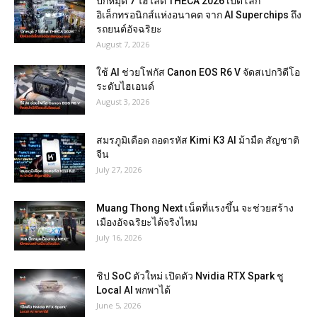
ปักหมุด 7 ไฮไลต์ THECA 2026 เปิดโลก
อิเล็กทรอนิกส์แห่งอนาคต จาก AI Superchips ถึง
รถยนต์อัจฉริยะ
August 7, 2026
ใช้ AI ช่วยโฟกัส Canon EOS R6 V จัดสเปกวิดีโอ
ระดับไฮเอนด์
August 3, 2026
สมรภูมิเดือด ถอดรหัส Kimi K3 AI ม้ามืด สัญชาติ
จีน
July 27, 2026
Muang Thong Next เน็ตที่แรงขึ้น จะช่วยสร้าง
เมืองอัจฉริยะได้จริงไหม
July 16, 2026
ชิป SoC ตัวใหม่ เปิดตัว Nvidia RTX Spark ชู
Local AI พกพาได้
June 5, 2026