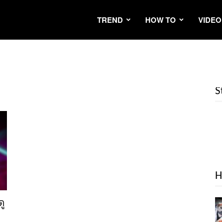
TREND
HOW TO
VIDEO
S
H
ดู