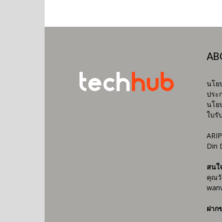
AB
นโยบ
ประก
นโยบ
ใบรั
ARIP
Din 
สนใ
คุณว
wanv
ฝากข