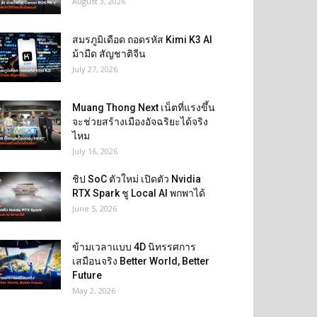
August 3, 2026
สมรภูมิเดือด ถอดรหัส Kimi K3 AI
ม้ามืด สัญชาติจีน
July 27, 2026
Muang Thong Next เน็ตที่แรงขึ้น
จะช่วยสร้างเมืองอัจฉริยะได้จริง
ไหม
July 16, 2026
ชิป SoC ตัวใหม่ เปิดตัว Nvidia
RTX Spark ชู Local AI พกพาได้
June 5, 2026
ข้ามเวลาแบบ 4D นิทรรศการ
เสมือนจริง Better World, Better
Future
May 2, 2026