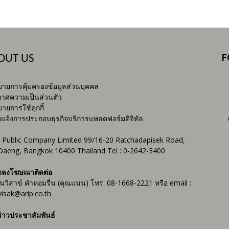
F
OUT US
ายการคุ้มครองข้อมูลส่วนบุคคล
าศความเป็นส่วนตัว
ายการใช้คุกกี้
บแจ้งการประกอบธุรกิจบริการแพลตฟอร์มดิจิทัล
 Public Company Limited 99/16-20 Ratchadapisek Road,
Daeng, Bangkok 10400 Thailand Tel : 0-2642-3400
จลงโฆษณาติดต่อ
ันวิสาข์ คำหอมรื่น (คุณแนน) โทร. 08-1668-2221 หรือ email :
isak@arip.co.th
่าวประชาสัมพันธ์