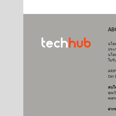
AB
นโยบ
ประก
นโยบ
ใบรั
ARIP
Din 
สนใ
คุณว
wanv
ฝากข