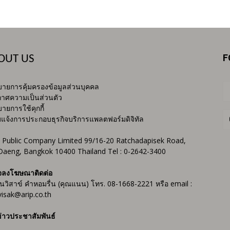
F
OUT US
ายการคุ้มครองข้อมูลส่วนบุคคล
าศความเป็นส่วนตัว
ายการใช้คุกกี้
บแจ้งการประกอบธุรกิจบริการแพลตฟอร์มดิจิทัล
 Public Company Limited 99/16-20 Ratchadapisek Road,
Daeng, Bangkok 10400 Thailand Tel : 0-2642-3400
จลงโฆษณาติดต่อ
ันวิสาข์ คำหอมรื่น (คุณแนน) โทร. 08-1668-2221 หรือ email :
isak@arip.co.th
่าวประชาสัมพันธ์