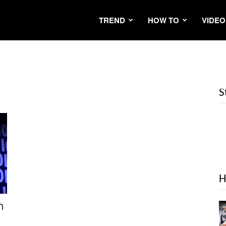
TREND
HOW TO
VIDEO
S
H
า