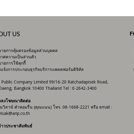
F
OUT US
ายการคุ้มครองข้อมูลส่วนบุคคล
าศความเป็นส่วนตัว
ายการใช้คุกกี้
บแจ้งการประกอบธุรกิจบริการแพลตฟอร์มดิจิทัล
 Public Company Limited 99/16-20 Ratchadapisek Road,
Daeng, Bangkok 10400 Thailand Tel : 0-2642-3400
จลงโฆษณาติดต่อ
ันวิสาข์ คำหอมรื่น (คุณแนน) โทร. 08-1668-2221 หรือ email :
isak@arip.co.th
่าวประชาสัมพันธ์