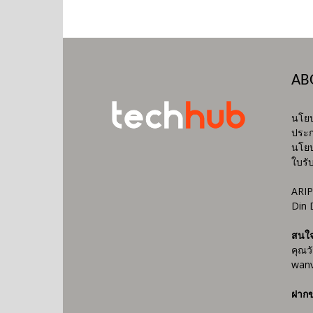
AB
นโยบ
ประก
นโยบ
ใบรั
ARIP
Din 
สนใ
คุณว
wanv
ฝากข