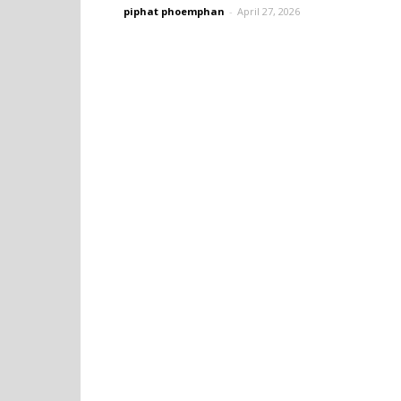
piphat phoemphan
-
April 27, 2026