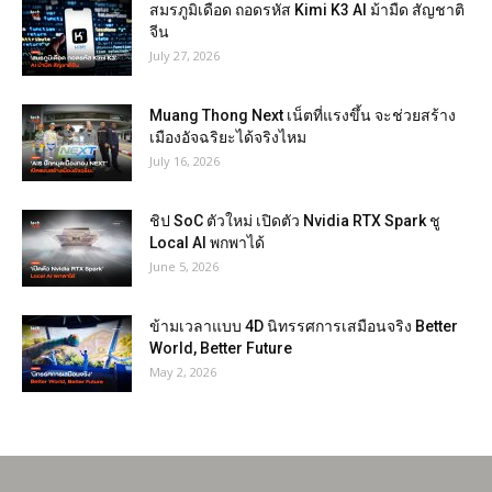
สมรภูมิเดือด ถอดรหัส Kimi K3 AI ม้ามืด สัญชาติ
จีน
July 27, 2026
Muang Thong Next เน็ตที่แรงขึ้น จะช่วยสร้าง
เมืองอัจฉริยะได้จริงไหม
July 16, 2026
ชิป SoC ตัวใหม่ เปิดตัว Nvidia RTX Spark ชู
Local AI พกพาได้
June 5, 2026
ข้ามเวลาแบบ 4D นิทรรศการเสมือนจริง Better
World, Better Future
May 2, 2026