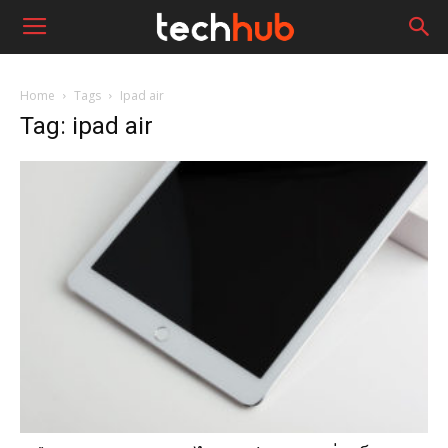
Home
Tags
Ipad air
Tag: ipad air