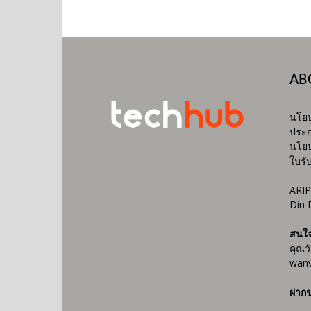
AB
นโยบ
ประก
นโยบ
ใบรั
ARIP
Din 
สนใ
คุณว
wanv
ฝากข