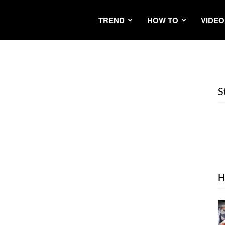
TREND
HOW TO
VIDEO
S
H