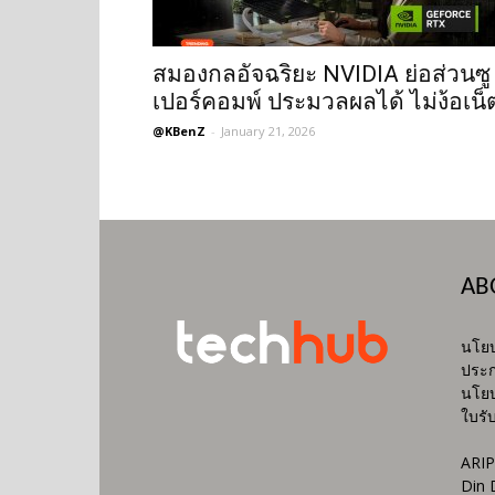
สมองกลอัจฉริยะ NVIDIA ย่อส่วนซู
เปอร์คอมพ์ ประมวลผลได้ ไม่ง้อเน็
@KBenZ
-
January 21, 2026
AB
นโยบ
ประก
นโยบ
ใบรั
ARIP
Din 