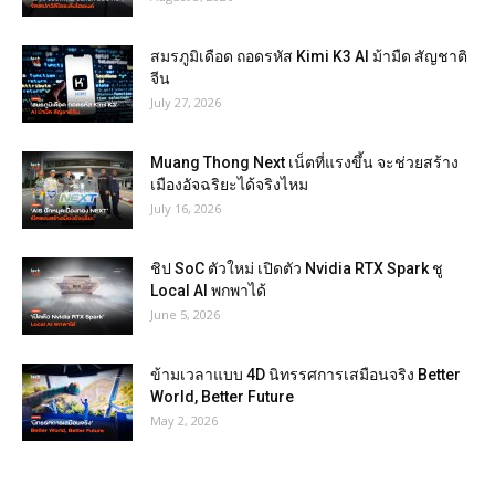
สมรภูมิเดือด ถอดรหัส Kimi K3 AI ม้ามืด สัญชาติ
จีน
July 27, 2026
Muang Thong Next เน็ตที่แรงขึ้น จะช่วยสร้าง
เมืองอัจฉริยะได้จริงไหม
July 16, 2026
ชิป SoC ตัวใหม่ เปิดตัว Nvidia RTX Spark ชู
Local AI พกพาได้
June 5, 2026
ข้ามเวลาแบบ 4D นิทรรศการเสมือนจริง Better
World, Better Future
May 2, 2026