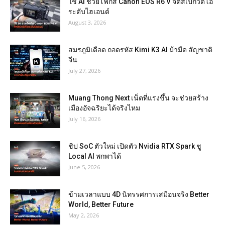
ใช้ AI ช่วยโฟกัส Canon EOS R6 V จัดสเปกวิดีโอ
ระดับไฮเอนด์
August 3, 2026
สมรภูมิเดือด ถอดรหัส Kimi K3 AI ม้ามืด สัญชาติ
จีน
July 27, 2026
Muang Thong Next เน็ตที่แรงขึ้น จะช่วยสร้าง
เมืองอัจฉริยะได้จริงไหม
July 16, 2026
ชิป SoC ตัวใหม่ เปิดตัว Nvidia RTX Spark ชู
Local AI พกพาได้
June 5, 2026
ข้ามเวลาแบบ 4D นิทรรศการเสมือนจริง Better
World, Better Future
May 2, 2026