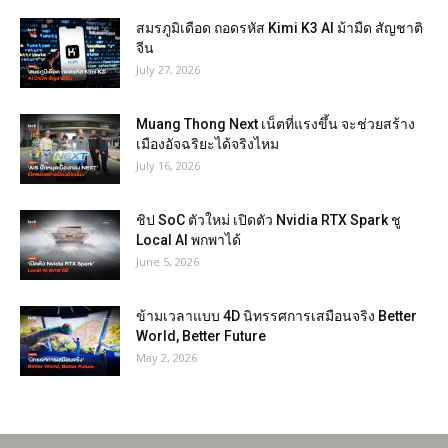
สมรภูมิเดือด ถอดรหัส Kimi K3 AI ม้ามืด สัญชาติ
จีน
July 27, 2026
Muang Thong Next เน็ตที่แรงขึ้น จะช่วยสร้าง
เมืองอัจฉริยะได้จริงไหม
July 16, 2026
ชิป SoC ตัวใหม่ เปิดตัว Nvidia RTX Spark ชู
Local AI พกพาได้
June 5, 2026
ข้ามเวลาแบบ 4D นิทรรศการเสมือนจริง Better
World, Better Future
May 2, 2026