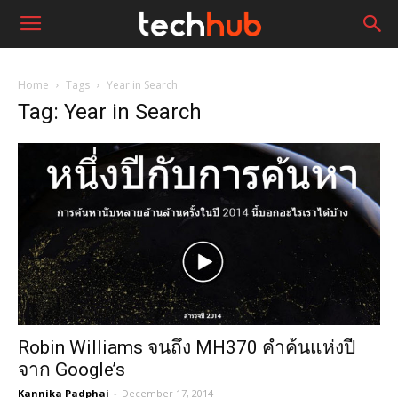
Home
Tags
Year in Search
Tag: Year in Search
Robin Williams จนถึง MH370 คำค้นแห่งปี
จาก Google’s
Kannika Padphai
-
December 17, 2014