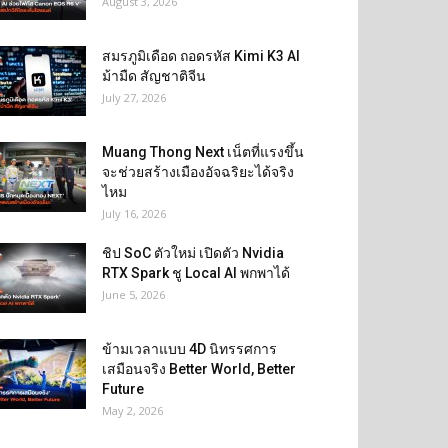
August 3, 2026
สมรภูมิเดือด ถอดรหัส Kimi K3 AI
ม้ามืด สัญชาติจีน
July 27, 2026
Muang Thong Next เน็ตที่แรงขึ้น
จะช่วยสร้างเมืองอัจฉริยะได้จริง
ไหม
July 16, 2026
ชิป SoC ตัวใหม่ เปิดตัว Nvidia
RTX Spark ชู Local AI พกพาได้
June 5, 2026
ข้ามเวลาแบบ 4D นิทรรศการ
เสมือนจริง Better World, Better
Future
May 2, 2026