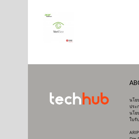
AB
นโยบ
ประก
นโยบ
ใบรั
ARIP
Din 