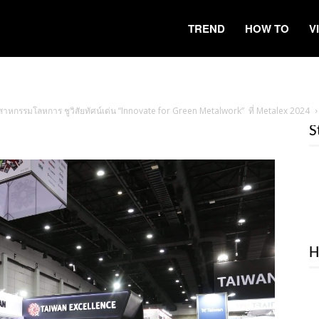
TREND
HOW TO
V
าหกรรมโลหการ ชูวิสัยทัศน์เด่น “Innovate for Green Metalwork” ที่ Metalex 2024
S
H