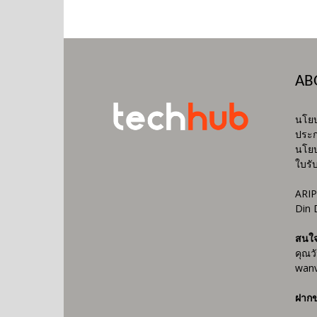
AB
นโยบ
ประก
นโยบ
ใบรั
ARIP
Din 
สนใ
คุณว
wanv
ฝากข