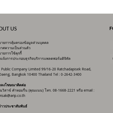
F
OUT US
ายการคุ้มครองข้อมูลส่วนบุคคล
าศความเป็นส่วนตัว
ายการใช้คุกกี้
บแจ้งการประกอบธุรกิจบริการแพลตฟอร์มดิจิทัล
 Public Company Limited 99/16-20 Ratchadapisek Road,
Daeng, Bangkok 10400 Thailand Tel : 0-2642-3400
จลงโฆษณาติดต่อ
ันวิสาข์ คำหอมรื่น (คุณแนน) โทร. 08-1668-2221 หรือ email :
isak@arip.co.th
่าวประชาสัมพันธ์