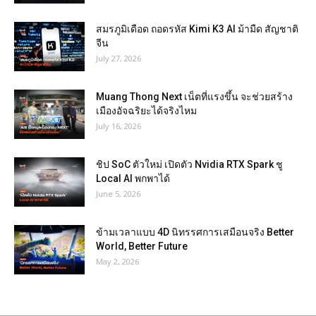
สมรภูมิเดือด ถอดรหัส Kimi K3 AI ม้ามืด สัญชาติ
จีน
July 27, 2026
Muang Thong Next เน็ตที่แรงขึ้น จะช่วยสร้าง
เมืองอัจฉริยะได้จริงไหม
July 16, 2026
ชิป SoC ตัวใหม่ เปิดตัว Nvidia RTX Spark ชู
Local AI พกพาได้
June 5, 2026
ข้ามเวลาแบบ 4D นิทรรศการเสมือนจริง Better
World, Better Future
May 2, 2026