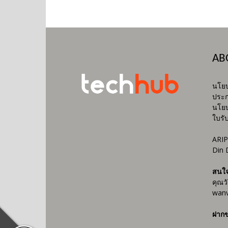
AB
นโยบ
ประก
นโยบ
ใบรั
ARIP
Din 
สนใ
คุณว
wanv
ฝากข