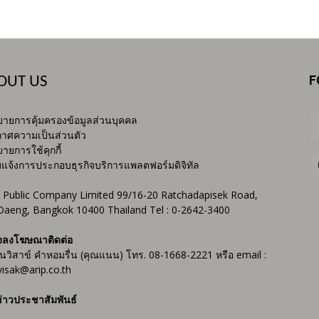
F
OUT US
ายการคุ้มครองข้อมูลส่วนบุคคล
าศความเป็นส่วนตัว
ายการใช้คุกกี้
บแจ้งการประกอบธุรกิจบริการแพลตฟอร์มดิจิทัล
 Public Company Limited 99/16-20 Ratchadapisek Road,
Daeng, Bangkok 10400 Thailand Tel : 0-2642-3400
จลงโฆษณาติดต่อ
ันวิสาข์ คำหอมรื่น (คุณแนน) โทร. 08-1668-2221 หรือ email :
isak@arip.co.th
่าวประชาสัมพันธ์