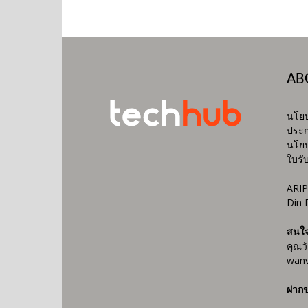
AB
นโยบ
ประก
นโยบ
ใบรั
ARIP
Din 
สนใ
คุณว
wanv
ฝากข