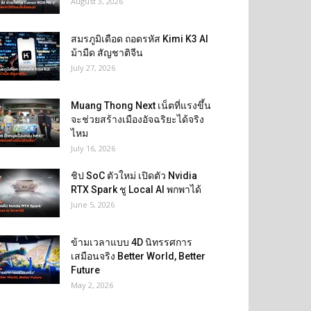
August 3, 2026
สมรภูมิเดือด ถอดรหัส Kimi K3 AI
ม้ามืด สัญชาติจีน
July 27, 2026
Muang Thong Next เน็ตที่แรงขึ้น
จะช่วยสร้างเมืองอัจฉริยะได้จริง
ไหม
July 16, 2026
ชิป SoC ตัวใหม่ เปิดตัว Nvidia
RTX Spark ชู Local AI พกพาได้
June 5, 2026
ข้ามเวลาแบบ 4D นิทรรศการ
เสมือนจริง Better World, Better
Future
May 2, 2026