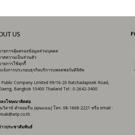
F
OUT US
ายการคุ้มครองข้อมูลส่วนบุคคล
าศความเป็นส่วนตัว
ายการใช้คุกกี้
บแจ้งการประกอบธุรกิจบริการแพลตฟอร์มดิจิทัล
 Public Company Limited 99/16-20 Ratchadapisek Road,
Daeng, Bangkok 10400 Thailand Tel : 0-2642-3400
จลงโฆษณาติดต่อ
ันวิสาข์ คำหอมรื่น (คุณแนน) โทร. 08-1668-2221 หรือ email :
isak@arip.co.th
่าวประชาสัมพันธ์