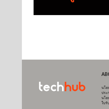
AB
นโยบ
ประก
นโยบ
ใบรั