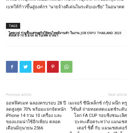
เบฟให้ก้าวขึ้นสู่องค์กร “นายจ้างดีเด่นในระดับเอเชีย” ในอนาคต
TAGS
ไทยเบฟ ร่วมฟื้นเศรษฐกิจให้คนไทยมีงานทำ ในงาน JOB EXPO THAILAND 2023
ตั้งแต่ 8-10 มิ.ย.66 ณ ไบเทค บางนา
Previous article
Next article
ออฟฟิศเมท ฉลองครบรอบ 28 ปี
เมเจอร์ ซีนีเพล็กซ์ กรุ้ป ผนึก ทรู
ลดสูงสุด 70% พร้อมแจกจัดหนัก
วิชั่นส์ ถ่ายทอดสดแมตช์ระดับ
iPhone 14 รวม 10 เครื่อง และ
โลก FA CUP รอบชิงชนะเลิศ
ของแถมน่าใช้อีกเพียบ ตลอด
ปะทะเดือดระหว่าง แมนเชส
เดือนมิถุนายน 2566
เตอร์ ซิตี้ กับ แมนเชสเตอร์