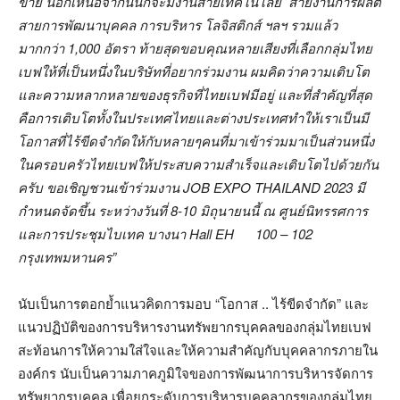
ขาย นอกเหนือจากนั้นก็จะมีงานสายเทคโนโลยี สายงานการผลิต
สายการพัฒนาบุคคล การบริหาร โลจิสติกส์ ฯลฯ รวมแล้ว
มากกว่า 1,000 อัตรา ท้ายสุดขอบคุณหลายเสียงที่เลือกกลุ่มไทย
เบฟให้ที่เป็นหนึ่งในบริษัทที่อยากร่วมงาน ผมคิดว่าความเติบโต
และความหลากหลายของธุรกิจที่ไทยเบฟมีอยู่ และที่สำคัญที่สุด
คือการเติบโตทั้งในประเทศไทยและต่างประเทศทำให้เราเป็นมี
โอกาสที่ไร้ขีดจำกัดให้กับหลายๆคนที่มาเข้าร่วมมาเป็นส่วนหนึ่ง
ในครอบครัวไทยเบฟให้ประสบความสำเร็จและเติบโตไปด้วยกัน
ครับ ขอเชิญชวนเข้าร่วมงาน JOB EXPO THAILAND 2023 มี
กำหนดจัดขึ้น ระหว่างวันที่ 8-10 มิถุนายนนี้ ณ ศูนย์นิทรรศการ
และการประชุมไบเทค บางนา Hall EH 100 – 102
กรุงเทพมหานคร”
นับเป็นการตอกย้ำแนวคิดการมอบ “โอกาส .. ไร้ขีดจำกัด” และ
แนวปฏิบัติของการบริหารงานทรัพยากรบุคคลของกลุ่มไทยเบฟ
สะท้อนการให้ความใส่ใจและให้ความสำคัญกับบุคคลากรภายใน
องค์กร นับเป็นความภาคภูมิใจของการพัฒนาการบริหารจัดการ
ทรัพยากรบุคคล เพื่อยกระดับการบริหารบุคคลากรของกลุ่มไทย