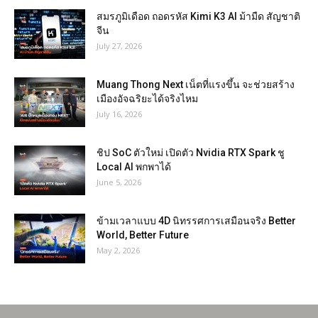
สมรภูมิเดือด ถอดรหัส Kimi K3 AI ม้ามืด สัญชาติ
จีน
July 27, 2026
Muang Thong Next เน็ตที่แรงขึ้น จะช่วยสร้าง
เมืองอัจฉริยะได้จริงไหม
July 16, 2026
ชิป SoC ตัวใหม่ เปิดตัว Nvidia RTX Spark ชู
Local AI พกพาได้
June 5, 2026
ข้ามเวลาแบบ 4D นิทรรศการเสมือนจริง Better
World, Better Future
May 2, 2026