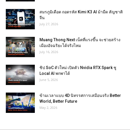
สมรภูมิเดือด ถอดรหัส Kimi K3 AI ม้ามืด สัญชาติ
จีน
July 27, 2026
Muang Thong Next เน็ตที่แรงขึ้น จะช่วยสร้าง
เมืองอัจฉริยะได้จริงไหม
July 16, 2026
ชิป SoC ตัวใหม่ เปิดตัว Nvidia RTX Spark ชู
Local AI พกพาได้
June 5, 2026
ข้ามเวลาแบบ 4D นิทรรศการเสมือนจริง Better
World, Better Future
May 2, 2026