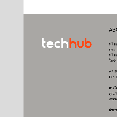
AB
นโยบ
ประก
นโยบ
ใบรั
ARIP
Din 
สนใ
คุณว
wanv
ฝากข