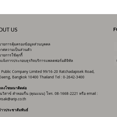
F
OUT US
ายการคุ้มครองข้อมูลส่วนบุคคล
าศความเป็นส่วนตัว
ายการใช้คุกกี้
บแจ้งการประกอบธุรกิจบริการแพลตฟอร์มดิจิทัล
 Public Company Limited 99/16-20 Ratchadapisek Road,
Daeng, Bangkok 10400 Thailand Tel : 0-2642-3400
จลงโฆษณาติดต่อ
ันวิสาข์ คำหอมรื่น (คุณแนน) โทร. 08-1668-2221 หรือ email :
isak@arip.co.th
่าวประชาสัมพันธ์