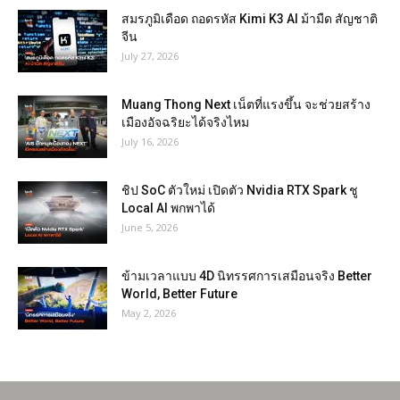
สมรภูมิเดือด ถอดรหัส Kimi K3 AI ม้ามืด สัญชาติ
จีน
July 27, 2026
Muang Thong Next เน็ตที่แรงขึ้น จะช่วยสร้าง
เมืองอัจฉริยะได้จริงไหม
July 16, 2026
ชิป SoC ตัวใหม่ เปิดตัว Nvidia RTX Spark ชู
Local AI พกพาได้
June 5, 2026
ข้ามเวลาแบบ 4D นิทรรศการเสมือนจริง Better
World, Better Future
May 2, 2026