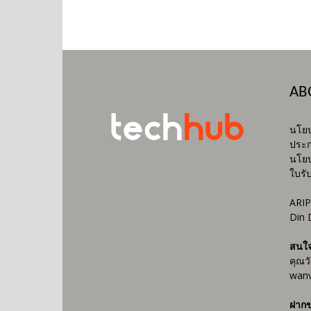
AB
นโยบ
ประก
นโยบ
ใบรั
ARIP
Din 
สนใ
คุณว
wanv
ฝากข