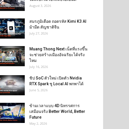
August 3, 2026
สมรภูมิเดือด ถอดรหัส Kimi K3 AI
ม้ามืด สัญชาติจีน
July 27, 2026
Muang Thong Next เน็ตที่แรงขึ้น
จะช่วยสร้างเมืองอัจฉริยะได้จริง
ไหม
July 16, 2026
ชิป SoC ตัวใหม่ เปิดตัว Nvidia
RTX Spark ชู Local AI พกพาได้
June 5, 2026
ข้ามเวลาแบบ 4D นิทรรศการ
เสมือนจริง Better World, Better
Future
May 2, 2026