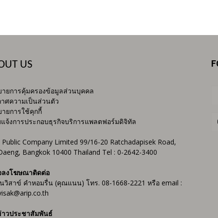
F
OUT US
ายการคุ้มครองข้อมูลส่วนบุคคล
าศความเป็นส่วนตัว
ายการใช้คุกกี้
บแจ้งการประกอบธุรกิจบริการแพลตฟอร์มดิจิทัล
 Public Company Limited 99/16-20 Ratchadapisek Road,
Daeng, Bangkok 10400 Thailand Tel : 0-2642-3400
จลงโฆษณาติดต่อ
ันวิสาข์ คำหอมรื่น (คุณแนน) โทร. 08-1668-2221 หรือ email :
isak@arip.co.th
่าวประชาสัมพันธ์