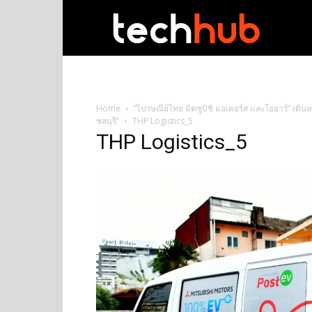
techhub
Home
“ไปรษณีย์ไทย มิตซูบิชิ มอเตอร์ส และโออาร์” เดิ
ชลบุรี”
THP Logistics_5
THP Logistics_5