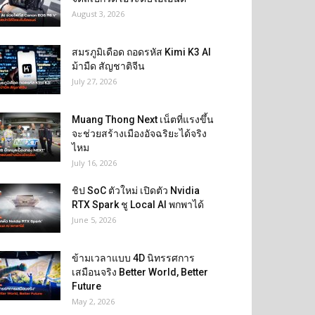
August 3, 2026
สมรภูมิเดือด ถอดรหัส Kimi K3 AI
ม้ามืด สัญชาติจีน
July 27, 2026
Muang Thong Next เน็ตที่แรงขึ้น
จะช่วยสร้างเมืองอัจฉริยะได้จริง
ไหม
July 16, 2026
ชิป SoC ตัวใหม่ เปิดตัว Nvidia
RTX Spark ชู Local AI พกพาได้
June 5, 2026
ข้ามเวลาแบบ 4D นิทรรศการ
เสมือนจริง Better World, Better
Future
May 2, 2026