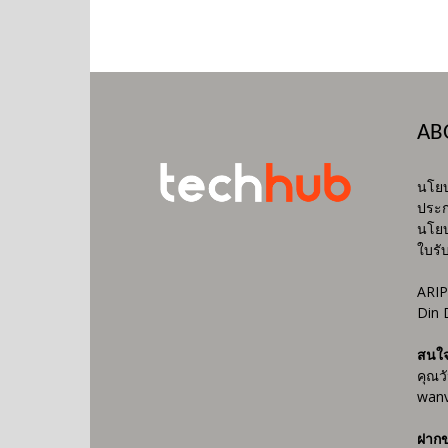
AB
นโยบ
ประก
นโยบ
ใบรั
ARIP
Din 
สนใ
คุณว
wanv
ฝากข