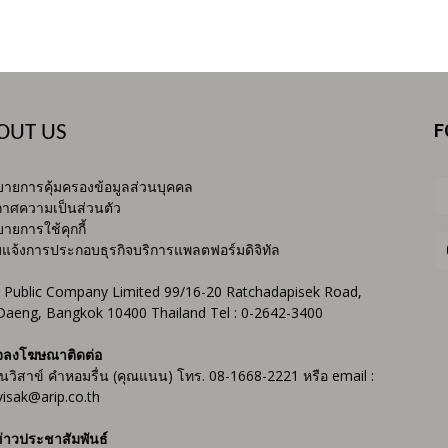
F
OUT US
ายการคุ้มครองข้อมูลส่วนบุคคล
าศความเป็นส่วนตัว
ายการใช้คุกกี้
บแจ้งการประกอบธุรกิจบริการแพลตฟอร์มดิจิทัล
 Public Company Limited 99/16-20 Ratchadapisek Road,
Daeng, Bangkok 10400 Thailand Tel : 0-2642-3400
จลงโฆษณาติดต่อ
ันวิสาข์ คำหอมรื่น (คุณแนน) โทร. 08-1668-2221 หรือ email :
isak@arip.co.th
่าวประชาสัมพันธ์