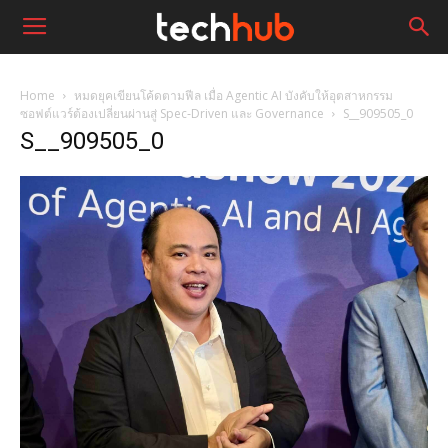
Home
หมดยุคเขียนโค้ดตามฟีล เมื่อ Agentic AI บังคับให้อุตสาหกรรม
ซอฟต์แวร์ต้องเปลี่ยนผ่านสู่ Spec‑Driven และ Governance
S__909505_0
S__909505_0