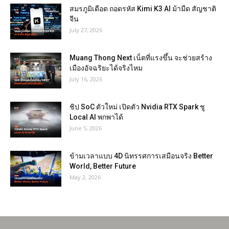
สมรภูมิเดือด ถอดรหัส Kimi K3 AI ม้ามืด สัญชาติ
จีน
July 27, 2026
Muang Thong Next เน็ตที่แรงขึ้น จะช่วยสร้าง
เมืองอัจฉริยะได้จริงไหม
July 16, 2026
ชิป SoC ตัวใหม่ เปิดตัว Nvidia RTX Spark ชู
Local AI พกพาได้
June 5, 2026
ข้ามเวลาแบบ 4D นิทรรศการเสมือนจริง Better
World, Better Future
May 2, 2026