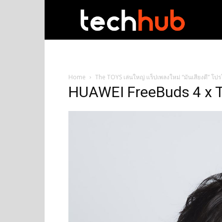
techhub
Home
The TOYS เล่นใหญ่ แร็ปเพลงใหม่ “มันเสียงดี” โปร
HUAWEI FreeBuds 4 x 