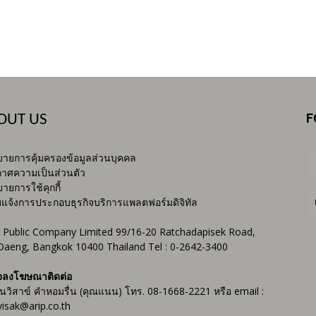
F
OUT US
ายการคุ้มครองข้อมูลส่วนบุคคล
าศความเป็นส่วนตัว
ายการใช้คุกกี้
บแจ้งการประกอบธุรกิจบริการแพลตฟอร์มดิจิทัล
 Public Company Limited 99/16-20 Ratchadapisek Road,
Daeng, Bangkok 10400 Thailand Tel : 0-2642-3400
จลงโฆษณาติดต่อ
ันวิสาข์ คำหอมรื่น (คุณแนน) โทร. 08-1668-2221 หรือ email :
isak@arip.co.th