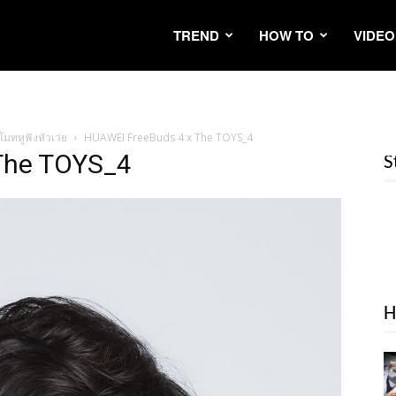
TREND
HOW TO
VIDEO
โมทหูฟังหัวเว่ย
HUAWEI FreeBuds 4 x The TOYS_4
The TOYS_4
S
H