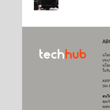
AB
นโยบ
ประก
นโยบ
ใบรั
ARIP
Din 
สนใ
คุณว
wanv