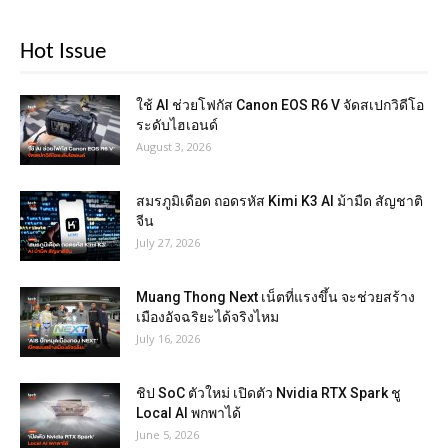
Hot Issue
ใช้ AI ช่วยโฟกัส Canon EOS R6 V จัดสเปกวิดีโอ
ระดับไฮเอนด์
August 3, 2026
สมรภูมิเดือด ถอดรหัส Kimi K3 AI ม้ามืด สัญชาติ
จีน
July 27, 2026
Muang Thong Next เน็ตที่แรงขึ้น จะช่วยสร้าง
เมืองอัจฉริยะได้จริงไหม
July 16, 2026
ชิป SoC ตัวใหม่ เปิดตัว Nvidia RTX Spark ชู
Local AI พกพาได้
June 5, 2026