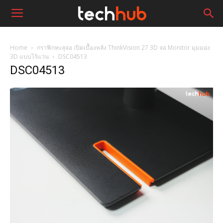
Home
กราฟิกทะลุจอ เปิดเบื้องหลัง ThinkVision 27 3D จอ Monitor มุมมอง
3D แบบไร้แว่น
DSC04513
DSC04513