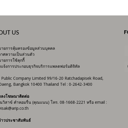
F
OUT US
ายการคุ้มครองข้อมูลส่วนบุคคล
าศความเป็นส่วนตัว
ายการใช้คุกกี้
บแจ้งการประกอบธุรกิจบริการแพลตฟอร์มดิจิทัล
 Public Company Limited 99/16-20 Ratchadapisek Road,
Daeng, Bangkok 10400 Thailand Tel : 0-2642-3400
จลงโฆษณาติดต่อ
ันวิสาข์ คำหอมรื่น (คุณแนน) โทร. 08-1668-2221 หรือ email :
isak@arip.co.th
่าวประชาสัมพันธ์