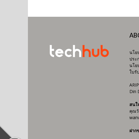
AB
นโยบ
ประก
นโยบ
ใบรั
ARIP
Din 
สนใ
คุณว
wanv
ฝากข