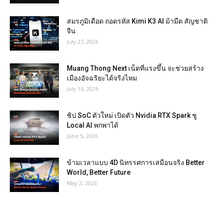
สมรภูมิเดือด ถอดรหัส Kimi K3 AI ม้ามืด สัญชาติ
จีน
July 27, 2026
Muang Thong Next เน็ตที่แรงขึ้น จะช่วยสร้าง
เมืองอัจฉริยะได้จริงไหม
July 16, 2026
ชิป SoC ตัวใหม่ เปิดตัว Nvidia RTX Spark ชู
Local AI พกพาได้
June 5, 2026
ข้ามเวลาแบบ 4D นิทรรศการเสมือนจริง Better
World, Better Future
May 2, 2026