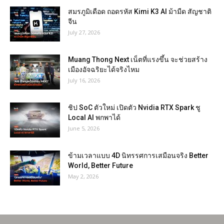
สมรภูมิเดือด ถอดรหัส Kimi K3 AI ม้ามืด สัญชาติ
จีน
July 27, 2026
Muang Thong Next เน็ตที่แรงขึ้น จะช่วยสร้าง
เมืองอัจฉริยะได้จริงไหม
July 16, 2026
ชิป SoC ตัวใหม่ เปิดตัว Nvidia RTX Spark ชู
Local AI พกพาได้
June 5, 2026
ข้ามเวลาแบบ 4D นิทรรศการเสมือนจริง Better
World, Better Future
May 2, 2026