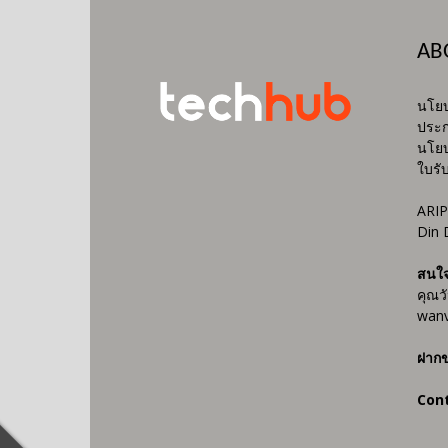
AB
นโยบ
ประก
นโยบ
ใบรั
ARIP
Din 
สนใ
คุณว
wanv
ฝากข
Con