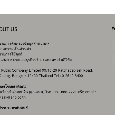
F
OUT US
ายการคุ้มครองข้อมูลส่วนบุคคล
าศความเป็นส่วนตัว
ายการใช้คุกกี้
บแจ้งการประกอบธุรกิจบริการแพลตฟอร์มดิจิทัล
 Public Company Limited 99/16-20 Ratchadapisek Road,
Daeng, Bangkok 10400 Thailand Tel : 0-2642-3400
จลงโฆษณาติดต่อ
ันวิสาข์ คำหอมรื่น (คุณแนน) โทร. 08-1668-2221 หรือ email :
isak@arip.co.th
่าวประชาสัมพันธ์