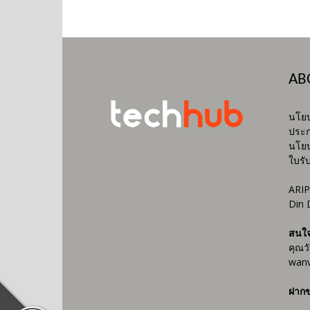
AB
นโยบ
ประก
นโยบ
ใบรั
ARIP
Din 
สนใ
คุณว
wanv
ฝากข