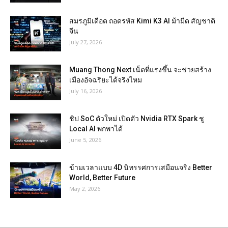
สมรภูมิเดือด ถอดรหัส Kimi K3 AI ม้ามืด สัญชาติ
จีน
July 27, 2026
Muang Thong Next เน็ตที่แรงขึ้น จะช่วยสร้าง
เมืองอัจฉริยะได้จริงไหม
July 16, 2026
ชิป SoC ตัวใหม่ เปิดตัว Nvidia RTX Spark ชู
Local AI พกพาได้
June 5, 2026
ข้ามเวลาแบบ 4D นิทรรศการเสมือนจริง Better
World, Better Future
May 2, 2026