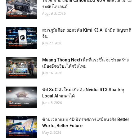
ใช้ AI ช่วยโฟกัส Canon EOS R6 V จัดสเปกวิดีโอ
ระดับไฮเอนด์
August 3, 2026
สมรภูมิเดือด ถอดรหัส Kimi K3 AI ม้ามืด สัญชาติ
จีน
July 27, 2026
Muang Thong Next เน็ตที่แรงขึ้น จะช่วยสร้าง
เมืองอัจฉริยะได้จริงไหม
July 16, 2026
ชิป SoC ตัวใหม่ เปิดตัว Nvidia RTX Spark ชู
Local AI พกพาได้
June 5, 2026
ข้ามเวลาแบบ 4D นิทรรศการเสมือนจริง Better
World, Better Future
May 2, 2026