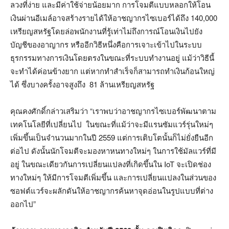
ลวงที่ง่าย และมีค่าใช้จ่ายน้อยมาก การโจมตีแบบหลอกให้โอน
เงินผ่านอีเมล์อาจสร้างรายได้ให้อาชญากรไซเบอร์ได้ถึง 140,000
เหรียญสหรัฐโดยล่อพนักงานที่รู้เท่าไม่ถึงการณ์โอนเงินไปยัง
บัญชีของอาญากร หรืออีกวิธีหนึ่งคือการเจาะเข้าไปในระบบ
ธุรกรรมทางการเงินโดยตรงในขณะที่ระบบทำงานอยู่ แม้ว่าวิธีนี้
จะทำได้ค่อนข้างยาก แต่หากทำสำเร็จก็สามารถทำเงินก้อนใหญ่
ได้ ซึ่งบางครั้งอาจสูงถึง 81 ล้านเหรียญสหรัฐ
คุณคงศักดิ์กล่าวเสริมว่า “เราพบว่าอาชญากรไซเบอร์พัฒนาตาม
เทคโนโลยีที่เปลี่ยนไป ในขณะที่แม้ว่าจะมีแรนซัมแวร์รุ่นใหม่ๆ
เพิ่มขึ้นเป็นจำนวนมากในปี 2559 แต่การเติบโตนั้นก็ไม่ยั่งยืนอีก
ต่อไป ดังนั้นนักโจมตีจะมองหาหนทางใหม่ๆ ในการใช้มัลแวร์ที่มี
อยู่ ในขณะเดียวกันการเปลี่ยนแปลงที่เกิดขึ้นใน IoT จะเปิดช่อง
ทางใหม่ๆ ให้มีการโจมตีเพิ่มขึ้น และการเปลี่ยนแปลงในส่วนของ
ซอฟต์แวร์จะผลักดันให้อาชญากรค้นหาจุดอ่อนในรูปแบบที่ต่าง
ออกไป”