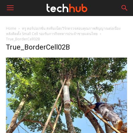
Home
ทรู คอร์ปอเรชั่น ส่งทีมเน็ตเวิร์กตรวจสอบคุณภาพสัญญาณต่อเนื่อง
หลังติดตั้ง Small Cell รองรับภารกิจทหารประจำชายแดนไทย
True_BorderCell02B
True_BorderCell02B