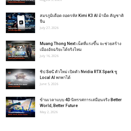
สมรภูมิเดือด ถอดรหัส Kimi K3 AI ม้ามืด สัญชาติ
จีน
July 27, 2026
Muang Thong Next เน็ตที่แรงขึ้น จะช่วยสร้าง
เมืองอัจฉริยะได้จริงไหม
July 16, 2026
ชิป SoC ตัวใหม่ เปิดตัว Nvidia RTX Spark ชู
Local AI พกพาได้
June 5, 2026
ข้ามเวลาแบบ 4D นิทรรศการเสมือนจริง Better
World, Better Future
May 2, 2026