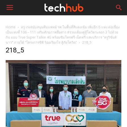
Home
ทรู เร่งสนับสนุนทีมแพทย์ รพ.ในพื้นที่สีแดงเข้ม เพิ่มอีก 6 แห่ง ต่อเนื่อง
เป็นแห่งที่ 106 – 111 เสริมศักยภาพสื่อสาร #ร่วมเคียงคู่สู้โควิดระลอก 3 ไปด้วย
กัน มอบ True Super Talkie 4G พร้อมซิมโทรฟรี เน็ตฟรี และบริการ “ทรูวิชั่นส์
นาว” ภายใต้ “โครงการซีพี ร้อยเรียงใจ สู้ภัยโควิด”
218_5
218_5