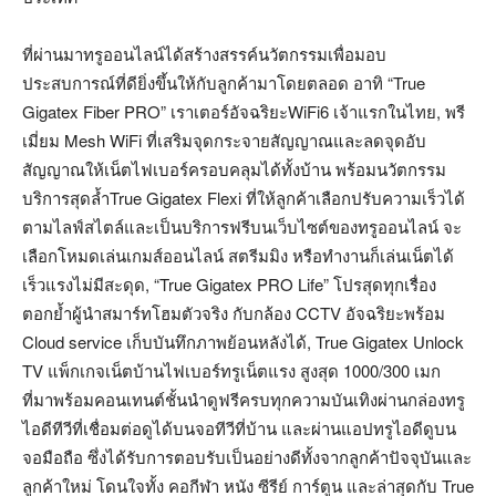
ที่ผ่านมาทรูออนไลน์ได้สร้างสรรค์นวัตกรรมเพื่อมอบ
ประสบการณ์ที่ดียิ่งขึ้นให้กับลูกค้ามาโดยตลอด อาทิ “True
Gigatex Fiber PRO” เราเตอร์อัจฉริยะWiFi6 เจ้าแรกในไทย, พรี
เมี่ยม Mesh WiFi ที่เสริมจุดกระจายสัญญาณและลดจุดอับ
สัญญาณให้เน็ตไฟเบอร์ครอบคลุมได้ทั้งบ้าน พร้อมนวัตกรรม
บริการสุดล้ำTrue Gigatex Flexi ที่ให้ลูกค้าเลือกปรับความเร็วได้
ตามไลฟ์สไตล์และเป็นบริการฟรีบนเว็บไซต์ของทรูออนไลน์ จะ
เลือกโหมดเล่นเกมส์ออนไลน์ สตรีมมิง หรือทำงานก็เล่นเน็ตได้
เร็วแรงไม่มีสะดุด, “True Gigatex PRO Life” โปรสุดทุกเรื่อง
ตอกย้ำผู้นำสมาร์ทโฮมตัวจริง กับกล้อง CCTV อัจฉริยะพร้อม
Cloud service เก็บบันทึกภาพย้อนหลังได้, True Gigatex Unlock
TV แพ็กเกจเน็ตบ้านไฟเบอร์ทรูเน็ตแรง สูงสุด 1000/300 เมก
ที่มาพร้อมคอนเทนต์ชั้นนำดูฟรีครบทุกความบันเทิงผ่านกล่องทรู
ไอดีทีวีที่เชื่อมต่อดูได้บนจอทีวีที่บ้าน และผ่านแอปทรูไอดีดูบน
จอมือถือ ซึ่งได้รับการตอบรับเป็นอย่างดีทั้งจากลูกค้าปัจจุบันและ
ลูกค้าใหม่ โดนใจทั้ง คอกีฬา หนัง ซีรีย์ การ์ตูน และล่าสุดกับ True