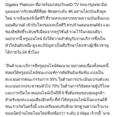
Gigatex Platinum ที่มาพร้อมกล่องTrueID TV Inno Hybrid เปิด
มุมมองการรับชมที่ดีที่สุด ชัดสุดระดับ 4K ผสานโลกบันเทิงยุค
ใหม่ จากอินเทอร์เน็ตทีวี ที่รวมครบหลากหลายความบันเทิงแบบ
ออนดีมานด์ เข้ากับโลกของเคเบิ้ลทีวี ครบถ้วนคอนเทนต์ดัง และ
ช่องลิขสิทธิ์ระดับพรีเมี่ยมจากทรูวิชั่นส์ รวมไว้ในกล่องเดียว
นอกจากนี้ ทรูออนไลน์ ยังให้ความสำคัญกับงานบริการซึ่งเป็น
หัวใจอันดับหนึ่ง ดูแลแก้ปัญหาเป็นที่ปรึกษาโดยช่างผู้เชี่ยวชาญ
ได้ภายใน 24 ชั่วโมง
“สินค้าและบริการที่ทรูออนไลน์พัฒนามาอย่างต่อเนื่องทั้งหมดนี้
ส่งผลให้ทรูออนไลน์ชนะเกณฑ์การตัดสินอันเข้มข้น แบ่งเป็น
คะแนนจากคณะกรรมการ 30% ในด้านการประเมินแบรนด์และ
คะแนนจากประชาชนทั่วไป 70% ในด้านการวิจัยตลาดผู้บริโภค
และการเปิดโหวตออนไลน์เป็นปีที่ 6 ซึ่งต้องขอขอบคุณลูกค้า
สำหรับทุกคะแนนเสียงอีกครั้ง ที่ทำให้ทรูออนไลน์เป็นแบรนด์ที่
ชนะรางวัลในครั้งนี้ และเตรียมพบกับอีกมาตรฐานความเร็วแรง
ของเน็ตบ้านไทยโฉมใหม่ที่เหนือกว่า ระดับ 2 Gbps เร็วๆนี้” นาย