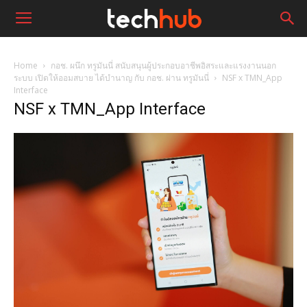
Home
กอช. ผนึก ทรูมันนี่ สนับสนุนผู้ประกอบอาชีพอิสระและแรงงานนอก
ระบบ เปิดให้ออมสบาย ได้บำนาญ กับ กอช. ผ่าน ทรูมันนี่
NSF x TMN_App
Interface
NSF x TMN_App Interface