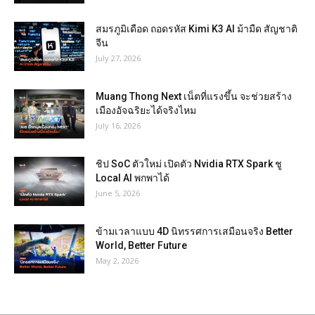
สมรภูมิเดือด ถอดรหัส Kimi K3 AI ม้ามืด สัญชาติ
จีน
July 27, 2026
Muang Thong Next เน็ตที่แรงขึ้น จะช่วยสร้าง
เมืองอัจฉริยะได้จริงไหม
July 16, 2026
ชิป SoC ตัวใหม่ เปิดตัว Nvidia RTX Spark ชู
Local AI พกพาได้
June 5, 2026
ข้ามเวลาแบบ 4D นิทรรศการเสมือนจริง Better
World, Better Future
May 2, 2026