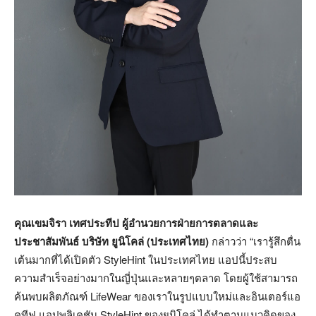
คุณเขมจิรา เทศประทีป ผู้อำนวยการฝ่ายการตลาดและ
ประชาสัมพันธ์ บริษัท ยูนิโคล่ (ประเทศไทย)
กล่าวว่า “เรารู้สึกตื่น
เต้นมากที่ได้เปิดตัว StyleHint ในประเทศไทย แอปนี้ประสบ
ความสำเร็จอย่างมากในญี่ปุ่นและหลายๆตลาด โดยผู้ใช้สามารถ
ค้นพบผลิตภัณฑ์ LifeWear ของเราในรูปแบบใหม่และอินเตอร์แอ
คทีฟ แอปพลิเคชัน StyleHint ของยูนิโคล่ ได้ทำตามแนวคิดของ