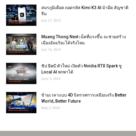
สมรภูมิเดือด ถอดรหัส Kimi K3 AI ม้ามืด สัญชาติ
จีน
July 27, 2026
Muang Thong Next เน็ตที่แรงขึ้น จะช่วยสร้าง
เมืองอัจฉริยะได้จริงไหม
July 16, 2026
ชิป SoC ตัวใหม่ เปิดตัว Nvidia RTX Spark ชู
Local AI พกพาได้
June 5, 2026
ข้ามเวลาแบบ 4D นิทรรศการเสมือนจริง Better
World, Better Future
May 2, 2026