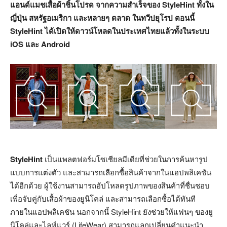
แอนด์แมชเสื้อผ้าชิ้นโปรด จากความสำเร็จของ StyleHint ทั้งใน
ญี่ปุ่น สหรัฐอเมริกา และหลายๆ ตลาด ในทวีปยุโรป ตอนนี้
StyleHint ได้เปิดให้ดาวน์โหลดในประเทศไทยแล้วทั้งในระบบ
iOS และ Android
StyleHint
เป็นแพลตฟอร์มโซเชียลมีเดียที่ช่วยในการค้นหารูป
แบบการแต่งตัว และสามารถเลือกซื้อสินค้าจากในแอปพลิเคชัน
ได้อีกด้วย ผู้ใช้งานสามารถอัปโหลดรูปภาพของสินค้าที่ชื่นชอบ
เพื่อจับคู่กับเสื้อผ้าของยูนิโคล่ และสามารถเลือกซื้อได้ทันที
ภายในแอปพลิเคชัน นอกจากนี้ StyleHint ยังช่วยให้แฟนๆ ของยู
นิโคล่และไลฟ์แวร์ (LifeWear) สามารถแลกเปลี่ยนคำแนะนำ