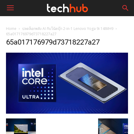
Home
ปลดล็อกพลัง AI กับโน้ตบุ๊ก 2-in-1 Lenovo Yoga 9i 14IMH9
65a017176979d73718227a27
65a017176979d73718227a27