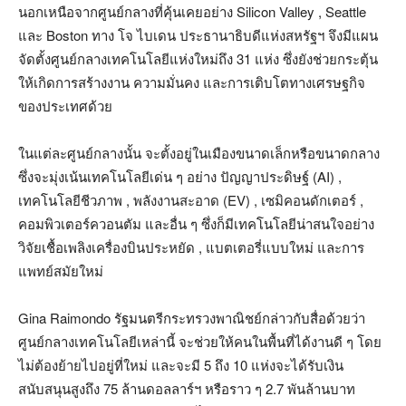
นอกเหนือจากศูนย์กลางที่คุ้นเคยอย่าง Silicon Valley , Seattle
และ Boston ทาง โจ ไบเดน ประธานาธิบดีแห่งสหรัฐฯ จึงมีแผน
จัดตั้งศูนย์กลางเทคโนโลยีแห่งใหม่ถึง 31 แห่ง ซึ่งยังช่วยกระตุ้น
ให้เกิดการสร้างงาน ความมั่นคง และการเติบโตทางเศรษฐกิจ
ของประเทศด้วย
ในแต่ละศูนย์กลางนั้น จะตั้งอยู่ในเมืองขนาดเล็กหรือขนาดกลาง
ซึ่งจะมุ่งเน้นเทคโนโลยีเด่น ๆ อย่าง ปัญญาประดิษฐ์ (AI) ,
เทคโนโลยีชีวภาพ , พลังงานสะอาด (EV) , เซมิคอนดักเตอร์ ,
คอมพิวเตอร์ควอนตัม และอื่น ๆ ซึ่งก็มีเทคโนโลยีน่าสนใจอย่าง
วิจัยเชื้อเพลิงเครื่องบินประหยัด , แบตเตอรี่แบบใหม่ และการ
แพทย์สมัยใหม่
Gina Raimondo รัฐมนตรีกระทรวงพาณิชย์กล่าวกับสื่อด้วยว่า
ศูนย์กลางเทคโนโลยีเหล่านี้ จะช่วยให้คนในพื้นที่ได้งานดี ๆ โดย
ไม่ต้องย้ายไปอยู่ที่ใหม่ และจะมี 5 ถึง 10 แห่งจะได้รับเงิน
สนับสนุนสูงถึง 75 ล้านดอลลาร์ฯ หรือราว ๆ 2.7 พันล้านบาท