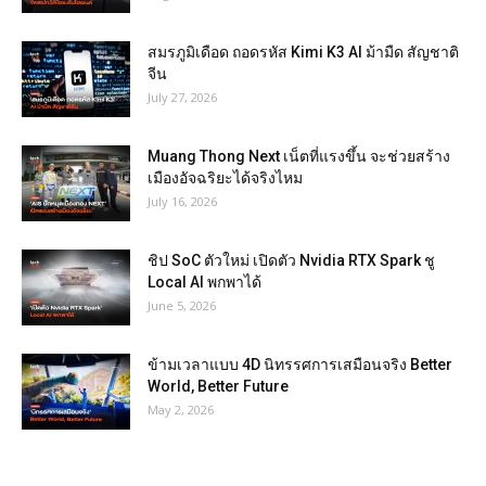
สมรภูมิเดือด ถอดรหัส Kimi K3 AI ม้ามืด สัญชาติ
จีน
July 27, 2026
Muang Thong Next เน็ตที่แรงขึ้น จะช่วยสร้าง
เมืองอัจฉริยะได้จริงไหม
July 16, 2026
ชิป SoC ตัวใหม่ เปิดตัว Nvidia RTX Spark ชู
Local AI พกพาได้
June 5, 2026
ข้ามเวลาแบบ 4D นิทรรศการเสมือนจริง Better
World, Better Future
May 2, 2026