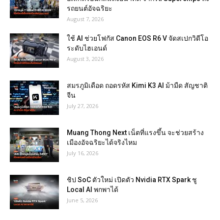
รถยนต์อัจฉริยะ
August 7, 2026
ใช้ AI ช่วยโฟกัส Canon EOS R6 V จัดสเปกวิดีโอ
ระดับไฮเอนด์
August 3, 2026
สมรภูมิเดือด ถอดรหัส Kimi K3 AI ม้ามืด สัญชาติ
จีน
July 27, 2026
Muang Thong Next เน็ตที่แรงขึ้น จะช่วยสร้าง
เมืองอัจฉริยะได้จริงไหม
July 16, 2026
ชิป SoC ตัวใหม่ เปิดตัว Nvidia RTX Spark ชู
Local AI พกพาได้
June 5, 2026