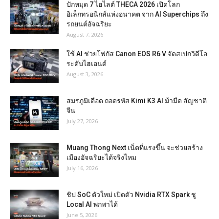
ปักหมุด 7 ไฮไลต์ THECA 2026 เปิดโลก
อิเล็กทรอนิกส์แห่งอนาคต จาก AI Superchips ถึง
รถยนต์อัจฉริยะ
August 7, 2026
ใช้ AI ช่วยโฟกัส Canon EOS R6 V จัดสเปกวิดีโอ
ระดับไฮเอนด์
August 3, 2026
สมรภูมิเดือด ถอดรหัส Kimi K3 AI ม้ามืด สัญชาติ
จีน
July 27, 2026
Muang Thong Next เน็ตที่แรงขึ้น จะช่วยสร้าง
เมืองอัจฉริยะได้จริงไหม
July 16, 2026
ชิป SoC ตัวใหม่ เปิดตัว Nvidia RTX Spark ชู
Local AI พกพาได้
June 5, 2026