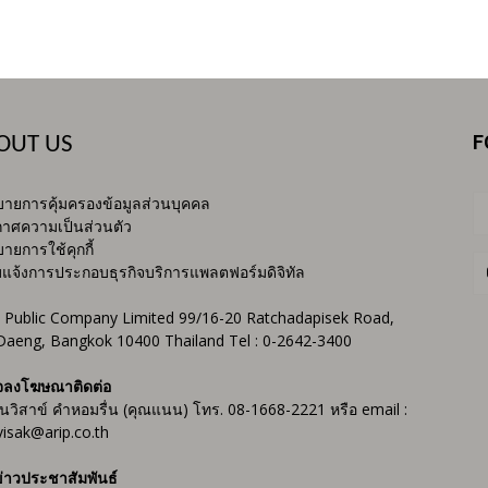
F
OUT US
ายการคุ้มครองข้อมูลส่วนบุคคล
าศความเป็นส่วนตัว
ายการใช้คุกกี้
บแจ้งการประกอบธุรกิจบริการแพลตฟอร์มดิจิทัล
 Public Company Limited 99/16-20 Ratchadapisek Road,
Daeng, Bangkok 10400 Thailand Tel : 0-2642-3400
จลงโฆษณาติดต่อ
ันวิสาข์ คำหอมรื่น (คุณแนน) โทร. 08-1668-2221 หรือ email :
isak@arip.co.th
่าวประชาสัมพันธ์