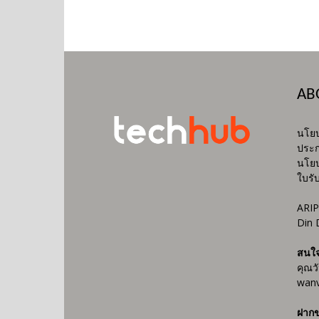
AB
นโยบ
ประก
นโยบ
ใบรั
ARIP
Din 
สนใ
คุณว
wanv
ฝากข